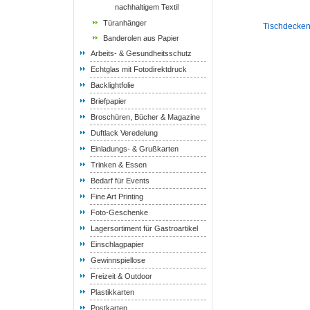
nachhaltigem Textil
Türanhänger
Tischdecken
Banderolen aus Papier
Arbeits- & Gesundheitsschutz
Echtglas mit Fotodirektdruck
Backlightfolie
Briefpapier
Broschüren, Bücher & Magazine
Duftlack Veredelung
Einladungs- & Grußkarten
Trinken & Essen
Bedarf für Events
Fine Art Printing
Foto-Geschenke
Lagersortiment für Gastroartikel
Einschlagpapier
Gewinnspiellose
Freizeit & Outdoor
Plastikkarten
Postkarten