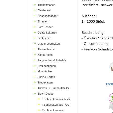
zertifiziert - schw
Thekenmatten
Bierdeckel
Auflagen:
Flaschenhänger
1 - 1000 Stück
Zimtstern
Foto-Tassen
Beschreibung:
Getränkekarten
- Öko-Tex Standard
Lebkuchen
- Geruchsneutral
Gläser bedrucken
- Frei von Schadsto
Thermobecher
Kaffee-Keks
Pappbecher & Zubehör
Platzdeckchen
Mundtücher
Speise-Karten
Treuekarten
Tisch
Theken- & Tischaufsteller
Tisch-Decke
Tischdecken aus Textil
Tischdecken aus PVC
Tischdecken aus