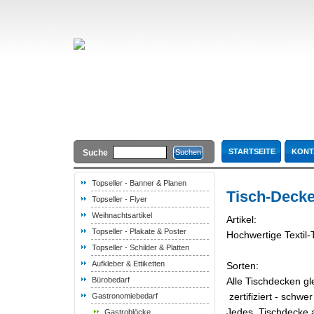
STARTSEITE
KONT
Suche
Topseller - Banner & Planen
Tisch-Deck
Topseller - Flyer
Weihnachtsartikel
Artikel:
Topseller - Plakate & Poster
Hochwertige Textil-
Topseller - Schilder & Platten
Aufkleber & Ettiketten
Sorten:
Bürobedarf
Alle Tischdecken gl
zertifiziert - schw
Gastronomiebedarf
Jedes Tischdecke a
Gastroblöcke